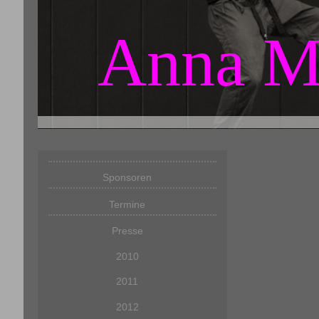
Anna M
Sponsoren
Termine
Presse
2010
2011
2012