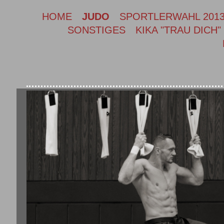
HOME
JUDO
SPORTLERWAHL 201
SONSTIGES
KIKA "TRAU DICH"