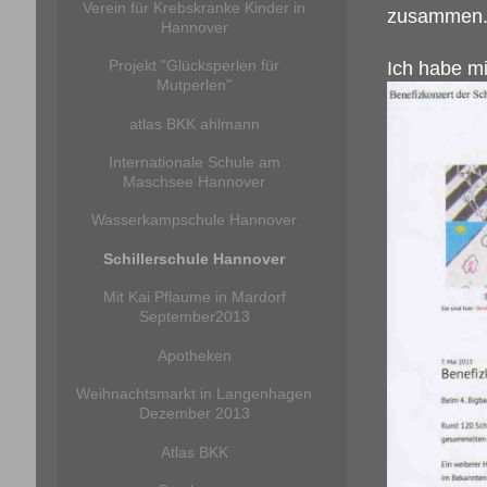
Verein für Krebskranke Kinder in
zusammen
Hannover
Projekt "Glücksperlen für
Ich habe mi
Mutperlen"
atlas BKK ahlmann
Internationale Schule am
Maschsee Hannover
Wasserkampschule Hannover
Schillerschule Hannover
Mit Kai Pflaume in Mardorf
September2013
Apotheken
Weihnachtsmarkt in Langenhagen
Dezember 2013
Atlas BKK