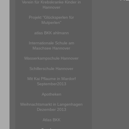
Verein für Krebskranke Kinder in
Hannover
Projekt "Glücksperlen für
Mutperlen"
atlas BKK ahlmann
Internationale Schule am
Maschsee Hannover
Wasserkampschule Hannover
Schillerschule Hannover
Mit Kai Pflaume in Mardorf
September2013
Apotheken
Weihnachtsmarkt in Langenhagen
Dezember 2013
Atlas BKK